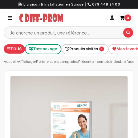
Livraison & installation en Suisse
|
079 446 24 00
0
TOUS
Destockage
Produits visités
Mes favori
1
Accueil
›
Affichage
›
Porte-visuels comptoirs
›
Présentoir comptoir double face