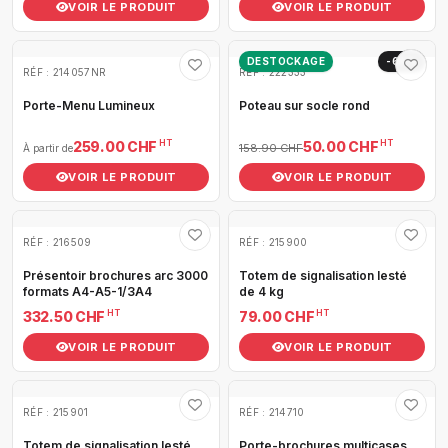
VOIR LE PRODUIT
VOIR LE PRODUIT
DESTOCKAGE
-69%
RÉF : 214057NR
RÉF : 222333
Porte-Menu Lumineux
Poteau sur socle rond
HT
HT
259.00 CHF
50.00 CHF
158.90 CHF
À partir de
VOIR LE PRODUIT
VOIR LE PRODUIT
RÉF : 216509
RÉF : 215900
Présentoir brochures arc 3000
Totem de signalisation lesté
formats A4-A5-1/3A4
de 4 kg
HT
HT
332.50 CHF
79.00 CHF
VOIR LE PRODUIT
VOIR LE PRODUIT
RÉF : 215901
RÉF : 214710
Totem de signalisation lesté
Porte-brochures multicases