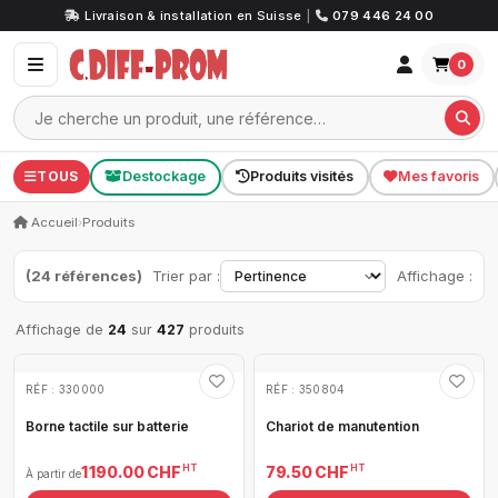
Livraison & installation en Suisse
|
079 446 24 00
0
TOUS
Destockage
Produits visités
Mes favoris
Accueil
›
Produits
(24 références)
Trier par :
Affichage :
Affichage de
24
sur
427
produits
RÉF : 330000
RÉF : 350804
Borne tactile sur batterie
Chariot de manutention
HT
HT
1 190.00 CHF
79.50 CHF
À partir de