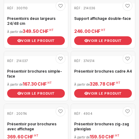
RÉF : 300110
RÉF : 214036
Presentoirs deux largeurs
Support affichage double-face
24/48 cm
HT
HT
349.50 CHF
246.00 CHF
À partir de
VOIR LE PRODUIT
VOIR LE PRODUIT
RÉF : 214037
RÉF : 374514
Présentoir brochures simple-
Présentoir brochures cadre A4
face
HT
HT
167.30 CHF
328.78 CHF
À partir de
À partir de
VOIR LE PRODUIT
VOIR LE PRODUIT
RÉF : 2001N
RÉF : 4904
Présentoir pour brochures
Présentoir brochures zig-zag
avec affichage
plexiglas
HT
HT
369.60 CHF
159.50 CHF
À partir de