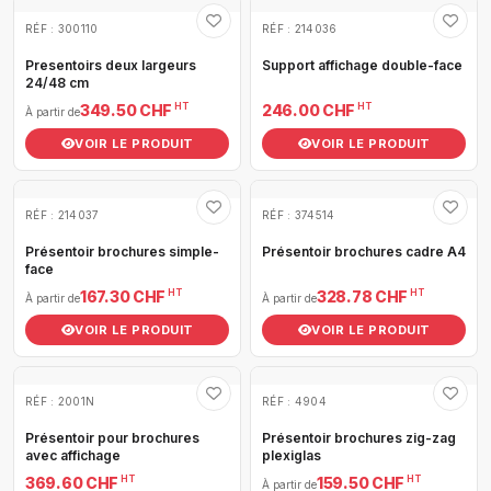
RÉF : 300110
RÉF : 214036
Presentoirs deux largeurs
Support affichage double-face
24/48 cm
HT
HT
349.50 CHF
246.00 CHF
À partir de
VOIR LE PRODUIT
VOIR LE PRODUIT
RÉF : 214037
RÉF : 374514
Présentoir brochures simple-
Présentoir brochures cadre A4
face
HT
HT
167.30 CHF
328.78 CHF
À partir de
À partir de
VOIR LE PRODUIT
VOIR LE PRODUIT
RÉF : 2001N
RÉF : 4904
Présentoir pour brochures
Présentoir brochures zig-zag
avec affichage
plexiglas
HT
HT
369.60 CHF
159.50 CHF
À partir de