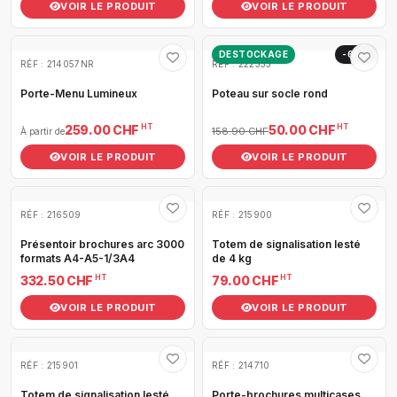
VOIR LE PRODUIT
VOIR LE PRODUIT
DESTOCKAGE
-69%
RÉF : 214057NR
RÉF : 222333
Porte-Menu Lumineux
Poteau sur socle rond
HT
HT
259.00 CHF
50.00 CHF
158.90 CHF
À partir de
VOIR LE PRODUIT
VOIR LE PRODUIT
RÉF : 216509
RÉF : 215900
Présentoir brochures arc 3000
Totem de signalisation lesté
formats A4-A5-1/3A4
de 4 kg
HT
HT
332.50 CHF
79.00 CHF
VOIR LE PRODUIT
VOIR LE PRODUIT
RÉF : 215901
RÉF : 214710
Totem de signalisation lesté
Porte-brochures multicases