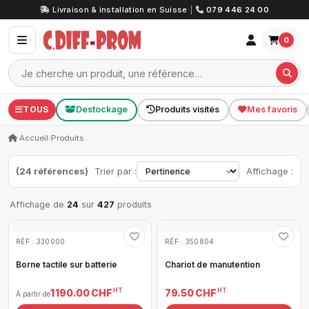
Livraison & installation en Suisse
|
079 446 24 00
0
TOUS
Destockage
Produits visités
Mes favoris
Accueil
›
Produits
(24 références)
Trier par :
Affichage :
Affichage de
24
sur
427
produits
RÉF : 330000
RÉF : 350804
Borne tactile sur batterie
Chariot de manutention
HT
HT
1 190.00 CHF
79.50 CHF
À partir de