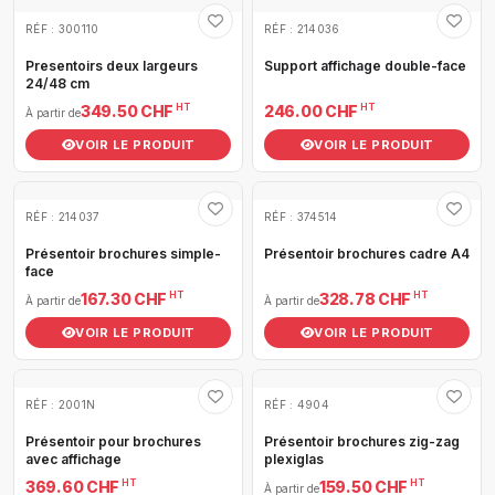
RÉF : 300110
RÉF : 214036
Presentoirs deux largeurs
Support affichage double-face
24/48 cm
HT
HT
349.50 CHF
246.00 CHF
À partir de
VOIR LE PRODUIT
VOIR LE PRODUIT
RÉF : 214037
RÉF : 374514
Présentoir brochures simple-
Présentoir brochures cadre A4
face
HT
HT
167.30 CHF
328.78 CHF
À partir de
À partir de
VOIR LE PRODUIT
VOIR LE PRODUIT
RÉF : 2001N
RÉF : 4904
Présentoir pour brochures
Présentoir brochures zig-zag
avec affichage
plexiglas
HT
HT
369.60 CHF
159.50 CHF
À partir de