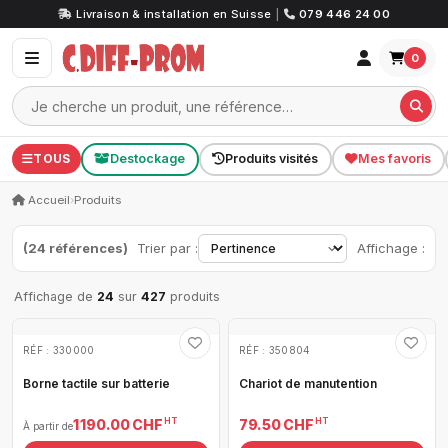
Livraison & installation en Suisse
|
079 446 24 00
0
TOUS
Destockage
Produits visités
Mes favoris
Accueil
›
Produits
(24 références)
Trier par :
Affichage :
Affichage de
24
sur
427
produits
RÉF : 330000
RÉF : 350804
Borne tactile sur batterie
Chariot de manutention
HT
HT
1 190.00 CHF
79.50 CHF
À partir de