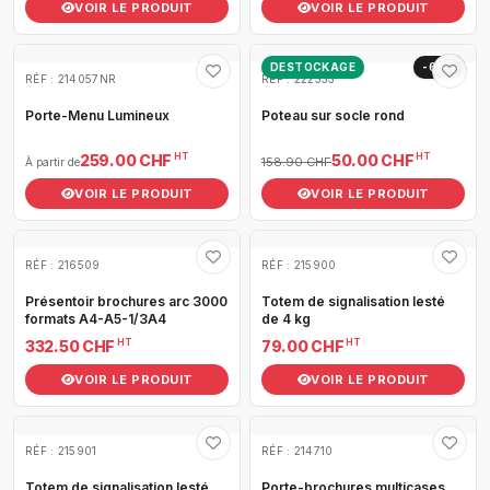
VOIR LE PRODUIT
VOIR LE PRODUIT
DESTOCKAGE
-69%
RÉF : 214057NR
RÉF : 222333
Porte-Menu Lumineux
Poteau sur socle rond
HT
HT
259.00 CHF
50.00 CHF
158.90 CHF
À partir de
VOIR LE PRODUIT
VOIR LE PRODUIT
RÉF : 216509
RÉF : 215900
Présentoir brochures arc 3000
Totem de signalisation lesté
formats A4-A5-1/3A4
de 4 kg
HT
HT
332.50 CHF
79.00 CHF
VOIR LE PRODUIT
VOIR LE PRODUIT
RÉF : 215901
RÉF : 214710
Totem de signalisation lesté
Porte-brochures multicases