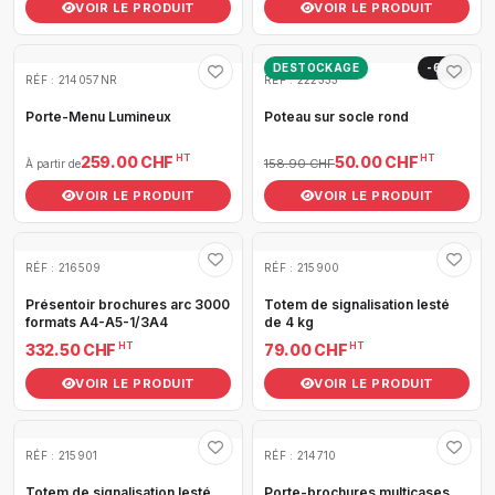
VOIR LE PRODUIT
VOIR LE PRODUIT
DESTOCKAGE
-69%
RÉF : 214057NR
RÉF : 222333
Porte-Menu Lumineux
Poteau sur socle rond
HT
HT
259.00 CHF
50.00 CHF
158.90 CHF
À partir de
VOIR LE PRODUIT
VOIR LE PRODUIT
RÉF : 216509
RÉF : 215900
Présentoir brochures arc 3000
Totem de signalisation lesté
formats A4-A5-1/3A4
de 4 kg
HT
HT
332.50 CHF
79.00 CHF
VOIR LE PRODUIT
VOIR LE PRODUIT
RÉF : 215901
RÉF : 214710
Totem de signalisation lesté
Porte-brochures multicases