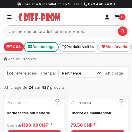
Livraison & installation en Suisse
|
079 446 24 00
0
TOUS
Destockage
Produits visités
Mes favoris
Accueil
›
Produits
(24 références)
Trier par :
Affichage :
Affichage de
24
sur
427
produits
RÉF : 330000
RÉF : 350804
Borne tactile sur batterie
Chariot de manutention
HT
HT
1 190.00 CHF
79.50 CHF
À partir de