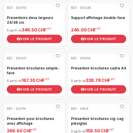
RÉF : 300110
RÉF : 214036
Presentoirs deux largeurs
Support affichage double-face
24/48 cm
HT
HT
349.50 CHF
246.00 CHF
À partir de
VOIR LE PRODUIT
VOIR LE PRODUIT
RÉF : 214037
RÉF : 374514
Présentoir brochures simple-
Présentoir brochures cadre A4
face
HT
HT
167.30 CHF
328.78 CHF
À partir de
À partir de
VOIR LE PRODUIT
VOIR LE PRODUIT
RÉF : 2001N
RÉF : 4904
Présentoir pour brochures
Présentoir brochures zig-zag
avec affichage
plexiglas
HT
HT
369.60 CHF
159.50 CHF
À partir de