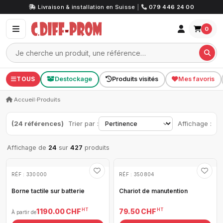
Livraison & installation en Suisse
|
079 446 24 00
0
TOUS
Destockage
Produits visités
Mes favoris
Accueil
›
Produits
(24 références)
Trier par :
Affichage :
Affichage de
24
sur
427
produits
RÉF : 330000
RÉF : 350804
Borne tactile sur batterie
Chariot de manutention
HT
HT
1 190.00 CHF
79.50 CHF
À partir de