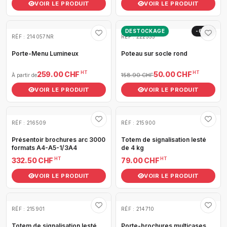
VOIR LE PRODUIT
VOIR LE PRODUIT
DESTOCKAGE
-69%
RÉF : 214057NR
RÉF : 222333
Porte-Menu Lumineux
Poteau sur socle rond
HT
HT
259.00 CHF
50.00 CHF
158.90 CHF
À partir de
VOIR LE PRODUIT
VOIR LE PRODUIT
RÉF : 216509
RÉF : 215900
Présentoir brochures arc 3000
Totem de signalisation lesté
formats A4-A5-1/3A4
de 4 kg
HT
HT
332.50 CHF
79.00 CHF
VOIR LE PRODUIT
VOIR LE PRODUIT
RÉF : 215901
RÉF : 214710
Totem de signalisation lesté
Porte-brochures multicases