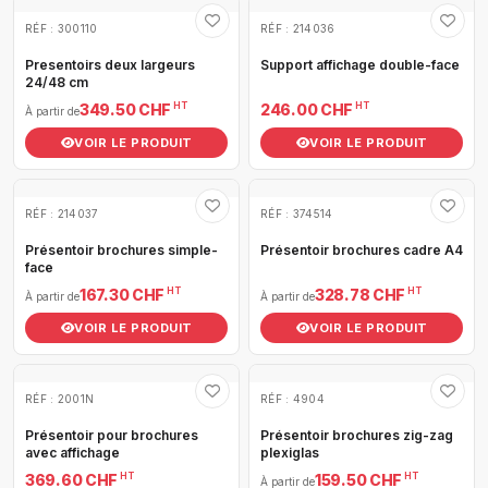
RÉF : 300110
RÉF : 214036
Presentoirs deux largeurs
Support affichage double-face
24/48 cm
HT
HT
349.50 CHF
246.00 CHF
À partir de
VOIR LE PRODUIT
VOIR LE PRODUIT
RÉF : 214037
RÉF : 374514
Présentoir brochures simple-
Présentoir brochures cadre A4
face
HT
HT
167.30 CHF
328.78 CHF
À partir de
À partir de
VOIR LE PRODUIT
VOIR LE PRODUIT
RÉF : 2001N
RÉF : 4904
Présentoir pour brochures
Présentoir brochures zig-zag
avec affichage
plexiglas
HT
HT
369.60 CHF
159.50 CHF
À partir de