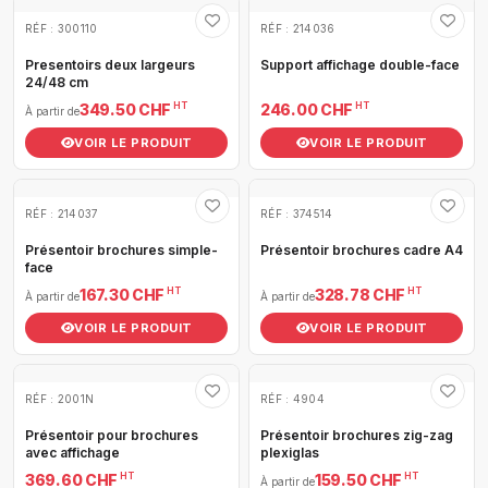
RÉF : 300110
RÉF : 214036
Presentoirs deux largeurs
Support affichage double-face
24/48 cm
HT
HT
349.50 CHF
246.00 CHF
À partir de
VOIR LE PRODUIT
VOIR LE PRODUIT
RÉF : 214037
RÉF : 374514
Présentoir brochures simple-
Présentoir brochures cadre A4
face
HT
HT
167.30 CHF
328.78 CHF
À partir de
À partir de
VOIR LE PRODUIT
VOIR LE PRODUIT
RÉF : 2001N
RÉF : 4904
Présentoir pour brochures
Présentoir brochures zig-zag
avec affichage
plexiglas
HT
HT
369.60 CHF
159.50 CHF
À partir de