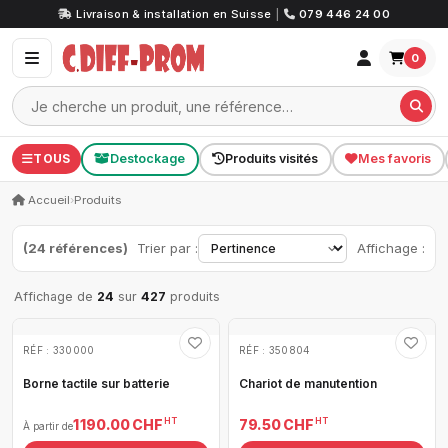
Livraison & installation en Suisse
|
079 446 24 00
0
TOUS
Destockage
Produits visités
Mes favoris
Accueil
›
Produits
(24 références)
Trier par :
Affichage :
Affichage de
24
sur
427
produits
RÉF : 330000
RÉF : 350804
Borne tactile sur batterie
Chariot de manutention
HT
HT
1 190.00 CHF
79.50 CHF
À partir de