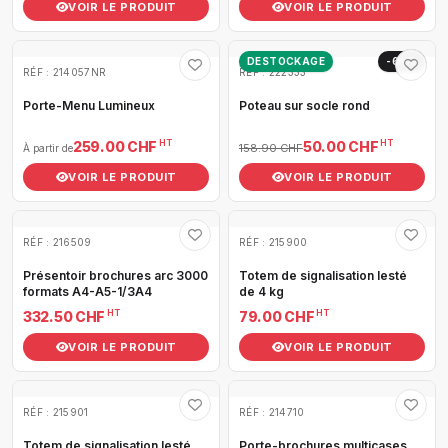
VOIR LE PRODUIT
VOIR LE PRODUIT
DESTOCKAGE
-69%
RÉF : 214057NR
RÉF : 222333
Porte-Menu Lumineux
Poteau sur socle rond
HT
HT
259.00 CHF
50.00 CHF
158.90 CHF
À partir de
VOIR LE PRODUIT
VOIR LE PRODUIT
RÉF : 216509
RÉF : 215900
Présentoir brochures arc 3000
Totem de signalisation lesté
formats A4-A5-1/3A4
de 4 kg
HT
HT
332.50 CHF
79.00 CHF
VOIR LE PRODUIT
VOIR LE PRODUIT
RÉF : 215901
RÉF : 214710
Totem de signalisation lesté
Porte-brochures multicases