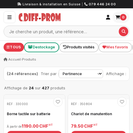
Livraison & installation en Suisse
|
079 446 24 00
0
TOUS
Destockage
Produits visités
Mes favoris
Accueil
›
Produits
(24 références)
Trier par :
Affichage :
Affichage de
24
sur
427
produits
RÉF : 330000
RÉF : 350804
Borne tactile sur batterie
Chariot de manutention
HT
HT
1 190.00 CHF
79.50 CHF
À partir de