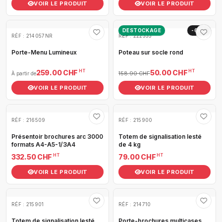
VOIR LE PRODUIT
VOIR LE PRODUIT
DESTOCKAGE
-69%
RÉF : 214057NR
RÉF : 222333
Porte-Menu Lumineux
Poteau sur socle rond
HT
HT
259.00 CHF
50.00 CHF
158.90 CHF
À partir de
VOIR LE PRODUIT
VOIR LE PRODUIT
RÉF : 216509
RÉF : 215900
Présentoir brochures arc 3000
Totem de signalisation lesté
formats A4-A5-1/3A4
de 4 kg
HT
HT
332.50 CHF
79.00 CHF
VOIR LE PRODUIT
VOIR LE PRODUIT
RÉF : 215901
RÉF : 214710
Totem de signalisation lesté
Porte-brochures multicases