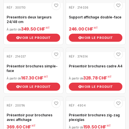
RÉF : 300110
RÉF : 214036
Presentoirs deux largeurs
Support affichage double-face
24/48 cm
HT
HT
349.50 CHF
246.00 CHF
À partir de
VOIR LE PRODUIT
VOIR LE PRODUIT
RÉF : 214037
RÉF : 374514
Présentoir brochures simple-
Présentoir brochures cadre A4
face
HT
HT
167.30 CHF
328.78 CHF
À partir de
À partir de
VOIR LE PRODUIT
VOIR LE PRODUIT
RÉF : 2001N
RÉF : 4904
Présentoir pour brochures
Présentoir brochures zig-zag
avec affichage
plexiglas
HT
HT
369.60 CHF
159.50 CHF
À partir de