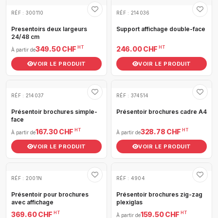
RÉF : 300110
RÉF : 214036
Presentoirs deux largeurs
Support affichage double-face
24/48 cm
HT
HT
349.50 CHF
246.00 CHF
À partir de
VOIR LE PRODUIT
VOIR LE PRODUIT
RÉF : 214037
RÉF : 374514
Présentoir brochures simple-
Présentoir brochures cadre A4
face
HT
HT
167.30 CHF
328.78 CHF
À partir de
À partir de
VOIR LE PRODUIT
VOIR LE PRODUIT
RÉF : 2001N
RÉF : 4904
Présentoir pour brochures
Présentoir brochures zig-zag
avec affichage
plexiglas
HT
HT
369.60 CHF
159.50 CHF
À partir de