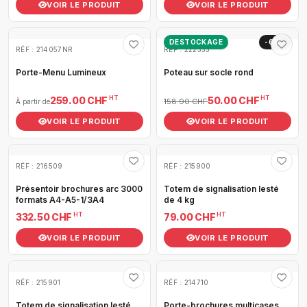
VOIR LE PRODUIT
VOIR LE PRODUIT
DESTOCKAGE
-69%
RÉF : 214057NR
RÉF : 222333
Porte-Menu Lumineux
Poteau sur socle rond
HT
HT
259.00 CHF
50.00 CHF
158.90 CHF
À partir de
VOIR LE PRODUIT
VOIR LE PRODUIT
RÉF : 216509
RÉF : 215900
Présentoir brochures arc 3000
Totem de signalisation lesté
formats A4-A5-1/3A4
de 4 kg
HT
HT
332.50 CHF
79.00 CHF
VOIR LE PRODUIT
VOIR LE PRODUIT
RÉF : 215901
RÉF : 214710
Totem de signalisation lesté
Porte-brochures multicases