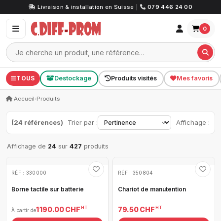
Livraison & installation en Suisse
|
079 446 24 00
0
TOUS
Destockage
Produits visités
Mes favoris
Accueil
›
Produits
(24 références)
Trier par :
Affichage :
Affichage de
24
sur
427
produits
RÉF : 330000
RÉF : 350804
Borne tactile sur batterie
Chariot de manutention
HT
HT
1 190.00 CHF
79.50 CHF
À partir de