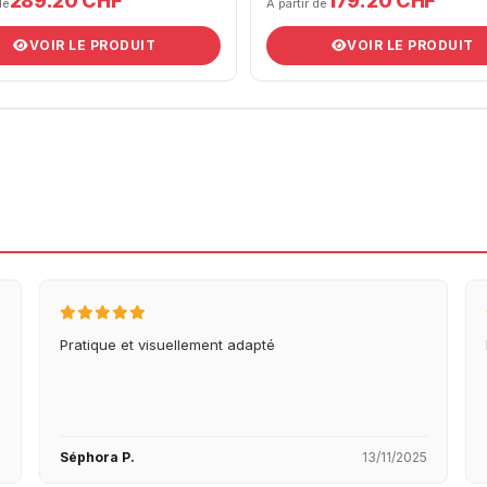
289.20 CHF
179.20 CHF
de
À partir de
VOIR LE PRODUIT
VOIR LE PRODUIT
Pratique et visuellement adapté
5
Séphora P.
13/11/2025