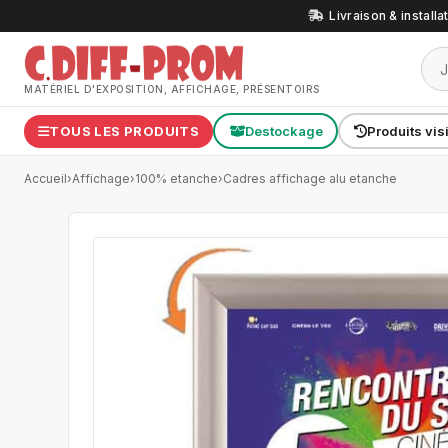
Livraison & install
MATÉRIEL D'EXPOSITION, AFFICHAGE, PRÉSENTOIRS
TOUS LES PRODUITS
Destockage
Produits vis
Accueil
›
Affichage
›
100% etanche
›
Cadres affichage alu etanche