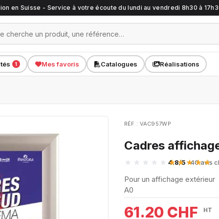
ation en Suisse - Service à votre écoute du lundi au vendredi 8h30 à 17h
ités
Mes favoris
Catalogues
Réalisations
1
RÉF : VAC957WP
Cadres affichag
4.8/5
· 40 avis c
Pour un affichage extérieur
A0
61.20 CHF
HT