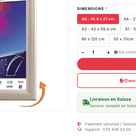
DIMENSIONS
*
A5 - 14.8 x 21 cm
A4 - 2
A2 - 42 x 59,4 cm
A1 - 
80 x 120 cm
50 x 70cm
−
+
Sur com
Dema
Livraison en Suisse
Service complet en Suis
Paiement sécurisé / facture
Support : 079 446 24 00