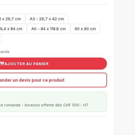
1 x 29,7 cm
A3 - 29,7 x 42 cm
59,4 x 84 cm
A0 - 84 x 118.8 cm
60 x 80 cm
mande
AJOUTER AU PANIER
nder un devis pour ce produit
se romande - livraison offerte dès CHF 500.- HT