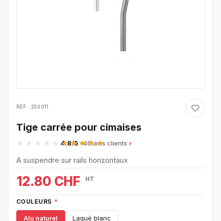
RÉF : 250011
Tige carrée pour cimaises
4.8/5
· 40 avis clients
A suspendre sur rails horizontaux
12.80 CHF
HT
COULEURS
*
Alu naturel
Laqué blanc