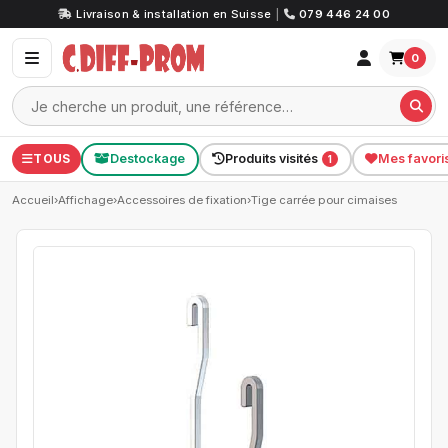
Livraison & installation en Suisse
|
079 446 24 00
0
TOUS
Destockage
Produits visités
Mes favori
1
Accueil
›
Affichage
›
Accessoires de fixation
›
Tige carrée pour cimaises