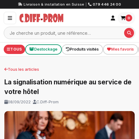
Livraison & installation en Suisse
|
079 446 24 00
0
TOUS
Destockage
Produits visités
Mes favoris
Tous les articles
La signalisation numérique au service de
votre hôtel
08/09/2022 ·
C.Diff-Prom