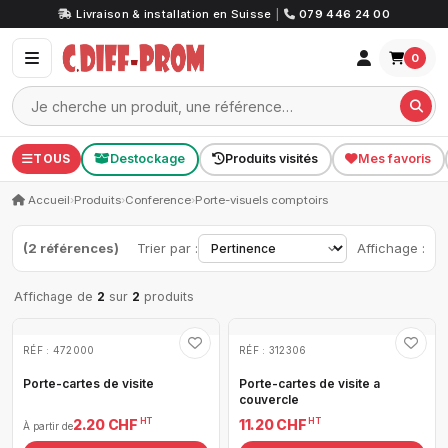
Livraison & installation en Suisse
|
079 446 24 00
0
TOUS
Destockage
Produits visités
Mes favoris
Accueil
›
Produits
›
Conference
›
Porte-visuels comptoirs
(2 références)
Trier par :
Affichage :
Affichage de
2
sur
2
produits
RÉF : 472000
RÉF : 312306
Porte-cartes de visite
Porte-cartes de visite a
couvercle
HT
HT
2.20 CHF
11.20 CHF
À partir de