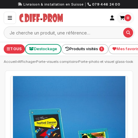
Livraison & installation en Suisse
|
079 446 24 00
0
TOUS
Destockage
Produits visités
Mes favori
1
Accueil
›
Affichage
›
Porte-visuels comptoirs
›
Porte-photo et visuel glass-look