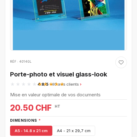
RÉF : 4014GL
Porte-photo et visuel glass-look
4.8/5
· 40 avis clients
Mise en valeur optimale de vos documents
20.50 CHF
HT
DIMENSIONS
*
A5 - 14.8 x 21 cm
A4 - 21 x 29,7 cm