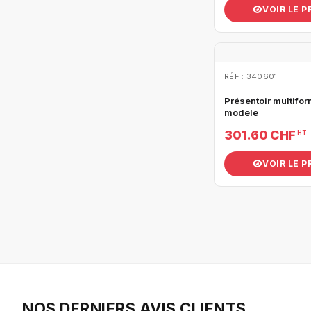
VOIR LE 
RÉF : 340601
Présentoir multifor
modele
301.60 CHF
HT
VOIR LE 
NOS DERNIERS AVIS CLIENTS