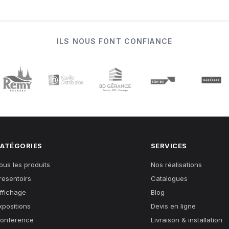
ILS NOUS FONT CONFIANCE
ATÉGORIES
SERVICES
ous les produits
Nos réalisations
resentoirs
Catalogues
ffichage
Blog
xpositions
Devis en ligne
onference
Livraison & installation