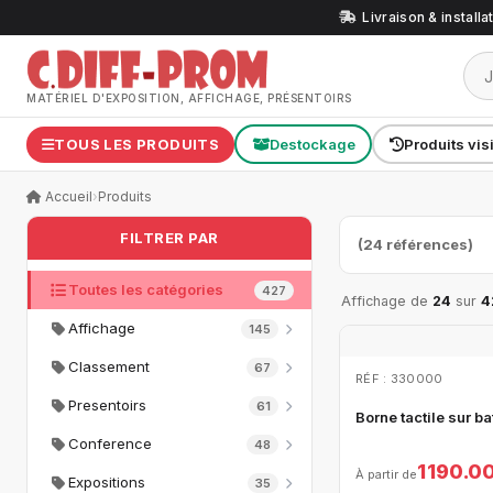
Livraison & install
MATÉRIEL D'EXPOSITION, AFFICHAGE, PRÉSENTOIRS
TOUS LES PRODUITS
Destockage
Produits vis
Accueil
›
Produits
FILTRER PAR
(24 références)
Toutes les catégories
427
Affichage de
24
sur
4
Affichage
145
Classement
67
RÉF : 330000
Presentoirs
61
Borne tactile sur ba
Conference
48
1 190.0
À partir de
Expositions
35