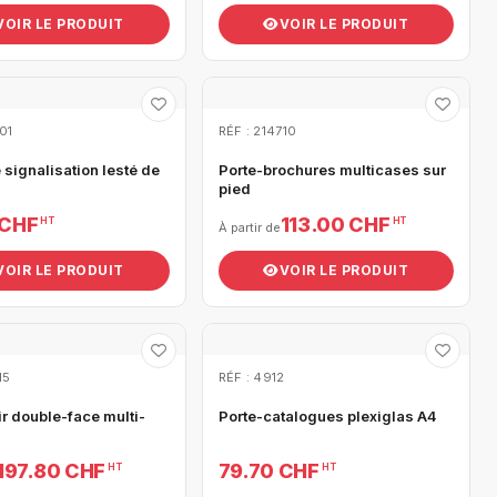
VOIR LE PRODUIT
VOIR LE PRODUIT
01
RÉF : 214710
signalisation lesté de
Porte-brochures multicases sur
pied
 CHF
113.00 CHF
HT
HT
À partir de
VOIR LE PRODUIT
VOIR LE PRODUIT
15
RÉF : 4912
r double-face multi-
Porte-catalogues plexiglas A4
197.80 CHF
79.70 CHF
HT
HT