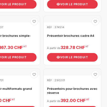
VOIR LE PRODUIT
VOIR LE PRODUIT
037
RÉF : 374514
ir brochures simple-
Présentoir brochures cadre A4
167.30 CHF
328.78 CHF
HT
HT
À partir de
VOIR LE PRODUIT
VOIR LE PRODUIT
701
RÉF : 290201
ir multiformats grand
Présentoirs pour brochures avec
réserve
0 CHF
392.00 CHF
HT
HT
À partir de