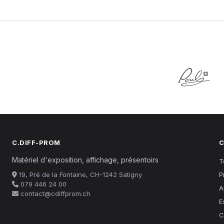
C.DIFF-PROM
C
Matériel d'exposition, affichage, présentoirs
T
19, Pré de la Fontaine, CH-1242 Satigny
P
079 446 24 00
A
contact@cdiffprom.ch
E
C