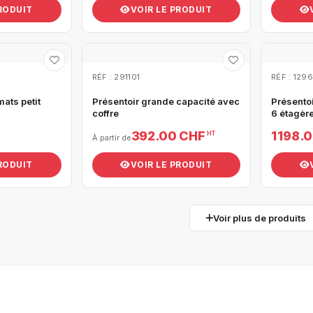
PRODUIT
VOIR LE PRODUIT
RÉF : 291101
RÉF : 129
mats petit
Présentoir grande capacité avec
Présento
coffre
6 étagèr
392.00 CHF
1 198.
HT
À partir de
PRODUIT
VOIR LE PRODUIT
Voir plus de produits