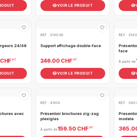
PRODUIT
VOIR LE PRODUIT
RÉF : 214036
RÉF : 214
argeurs 24/48
Support affichage double-face
Présento
face
 CHF
246.00 CHF
HT
HT
À partir de
PRODUIT
VOIR LE PRODUIT
RÉF : 4904
RÉF : 340
ochures avec
Présentoir brochures zig-zag
Presento
plexiglas
modele
159.50 CHF
365.0
HT
À partir de