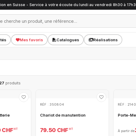
ation en Suisse - Service à votre écoute du lundi au vendredi 8h30 à 17h
ités
Mes favoris
Catalogues
Réalisations
27
produits
RÉF : 350804
RÉF : 214
tterie
Chariot de manutention
Porte-Me
0 CHF
79.50 CHF
HT
HT
À partir de