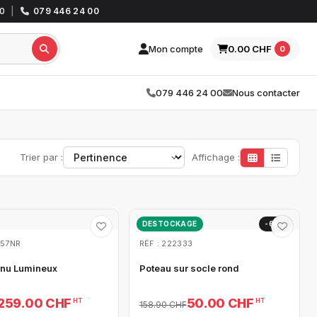
30
|
079 446 24 00
Mon compte
0.00 CHF
0
079 446 24 00
Nous contacter
Trier par :
Affichage :
DESTOCKAGE
-69%
057NR
RÉF : 222333
nu Lumineux
Poteau sur socle rond
259.00 CHF
50.00 CHF
HT
HT
158.90 CHF