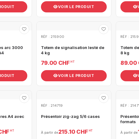
PRODUIT
VOIR LE PRODUIT
RÉF : 215900
RÉF : 2159
es arc 3000
Totem de signalisation lesté de
Totem de 
A4
4 kg
8 kg
79.00 CHF
89.00
HT
PRODUIT
VOIR LE PRODUIT
RÉF : 214719
RÉF : 2147
ures A4 avec
Présentoir zig-zag 5/6 cases
Présentoi
formats
 CHF
215.10 CHF
HT
HT
À partir de
À partir de