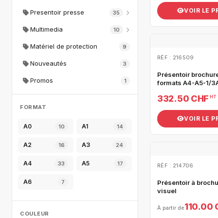
VOIR LE 
Presentoir presse
35
Multimedia
10
Matériel de protection
9
RÉF : 216509
Nouveautés
3
Présentoir brochur
Promos
1
formats A4-A5-1/3
332.50 CHF
HT
FORMAT
VOIR LE 
A0
A1
10
14
A2
A3
16
24
A4
A5
33
17
RÉF : 214706
A6
7
Présentoir à broch
visuel
110.00
À partir de
COULEUR