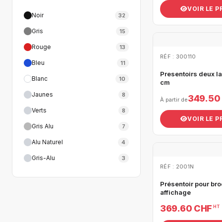
VOIR LE 
Noir
32
Gris
15
Rouge
13
RÉF : 300110
Bleu
11
Presentoirs deux l
Blanc
10
cm
Jaunes
8
349.50
À partir de
Verts
8
VOIR LE 
Gris Alu
7
Alu Naturel
4
Gris-Alu
3
RÉF : 2001N
Présentoir pour br
affichage
369.60 CHF
HT