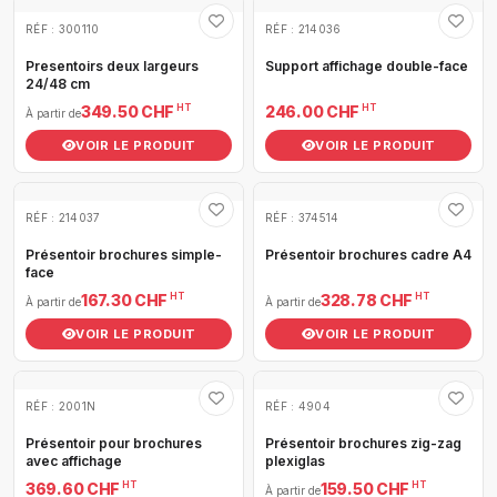
RÉF : 300110
RÉF : 214036
Presentoirs deux largeurs
Support affichage double-face
24/48 cm
HT
HT
349.50 CHF
246.00 CHF
À partir de
VOIR LE PRODUIT
VOIR LE PRODUIT
RÉF : 214037
RÉF : 374514
Présentoir brochures simple-
Présentoir brochures cadre A4
face
HT
HT
167.30 CHF
328.78 CHF
À partir de
À partir de
VOIR LE PRODUIT
VOIR LE PRODUIT
RÉF : 2001N
RÉF : 4904
Présentoir pour brochures
Présentoir brochures zig-zag
avec affichage
plexiglas
HT
HT
369.60 CHF
159.50 CHF
À partir de