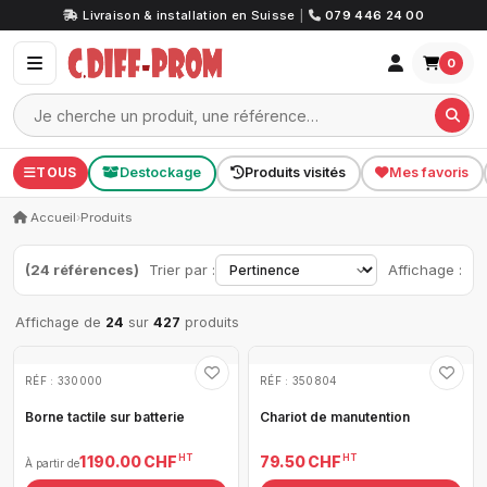
Livraison & installation en Suisse
|
079 446 24 00
0
TOUS
Destockage
Produits visités
Mes favoris
Accueil
›
Produits
(24 références)
Trier par :
Affichage :
Affichage de
24
sur
427
produits
RÉF : 330000
RÉF : 350804
Borne tactile sur batterie
Chariot de manutention
HT
HT
1 190.00 CHF
79.50 CHF
À partir de