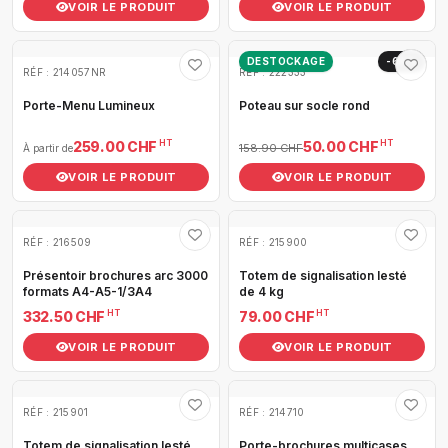
VOIR LE PRODUIT
VOIR LE PRODUIT
DESTOCKAGE
-69%
RÉF : 214057NR
RÉF : 222333
Porte-Menu Lumineux
Poteau sur socle rond
HT
HT
259.00 CHF
50.00 CHF
158.90 CHF
À partir de
VOIR LE PRODUIT
VOIR LE PRODUIT
RÉF : 216509
RÉF : 215900
Présentoir brochures arc 3000
Totem de signalisation lesté
formats A4-A5-1/3A4
de 4 kg
HT
HT
332.50 CHF
79.00 CHF
VOIR LE PRODUIT
VOIR LE PRODUIT
RÉF : 215901
RÉF : 214710
Totem de signalisation lesté
Porte-brochures multicases