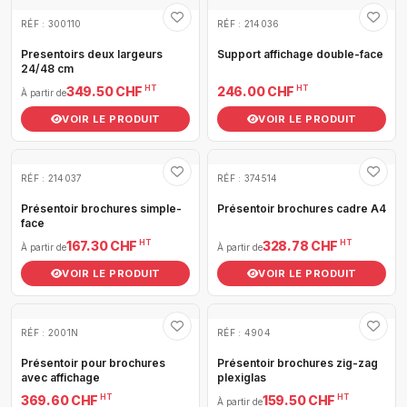
RÉF : 300110
RÉF : 214036
Presentoirs deux largeurs
Support affichage double-face
24/48 cm
HT
HT
349.50 CHF
246.00 CHF
À partir de
VOIR LE PRODUIT
VOIR LE PRODUIT
RÉF : 214037
RÉF : 374514
Présentoir brochures simple-
Présentoir brochures cadre A4
face
HT
HT
167.30 CHF
328.78 CHF
À partir de
À partir de
VOIR LE PRODUIT
VOIR LE PRODUIT
RÉF : 2001N
RÉF : 4904
Présentoir pour brochures
Présentoir brochures zig-zag
avec affichage
plexiglas
HT
HT
369.60 CHF
159.50 CHF
À partir de