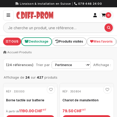
Livraison & installation en Suisse
|
079 446 24 00
0
TOUS
Destockage
Produits visités
Mes favoris
Accueil
›
Produits
(24 références)
Trier par :
Affichage :
Affichage de
24
sur
427
produits
RÉF : 330000
RÉF : 350804
Borne tactile sur batterie
Chariot de manutention
HT
HT
1 190.00 CHF
79.50 CHF
À partir de