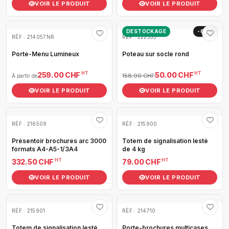
VOIR LE PRODUIT
VOIR LE PRODUIT
DESTOCKAGE
-69%
RÉF : 214057NR
RÉF : 222333
Porte-Menu Lumineux
Poteau sur socle rond
HT
HT
259.00 CHF
50.00 CHF
158.90 CHF
À partir de
VOIR LE PRODUIT
VOIR LE PRODUIT
RÉF : 216509
RÉF : 215900
Présentoir brochures arc 3000
Totem de signalisation lesté
formats A4-A5-1/3A4
de 4 kg
HT
HT
332.50 CHF
79.00 CHF
VOIR LE PRODUIT
VOIR LE PRODUIT
RÉF : 215901
RÉF : 214710
Totem de signalisation lesté
Porte-brochures multicases