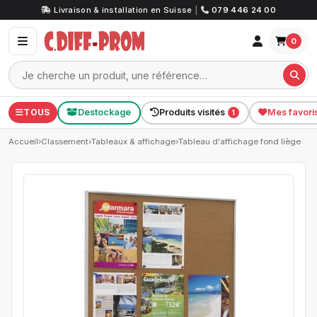
Livraison & installation en Suisse
|
079 446 24 00
0
TOUS
Destockage
Produits visités
Mes favori
1
Accueil
›
Classement
›
Tableaux & affichage
›
Tableau d'affichage fond liège