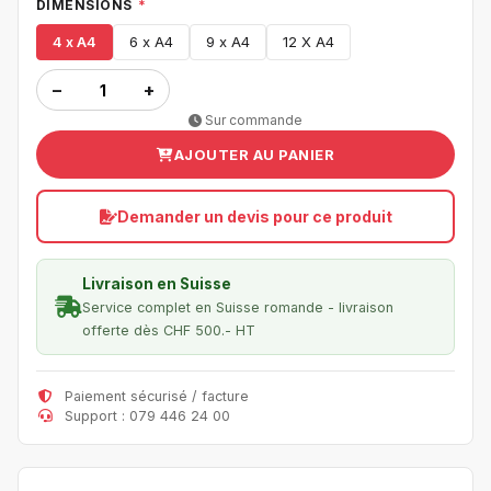
DIMENSIONS
*
4 x A4
6 x A4
9 x A4
12 X A4
−
+
Sur commande
AJOUTER AU PANIER
Demander un devis pour ce produit
Livraison en Suisse
Service complet en Suisse romande - livraison
offerte dès CHF 500.- HT
Paiement sécurisé / facture
Support : 079 446 24 00