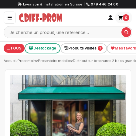
Livraison & installation en Suisse
|
079 446 24 00
0
TOUS
Destockage
Produits visités
Mes favori
1
Accueil
›
Presentoirs
›
Presentoirs mobiles
›
Distributeur brochures 2 bacs grand