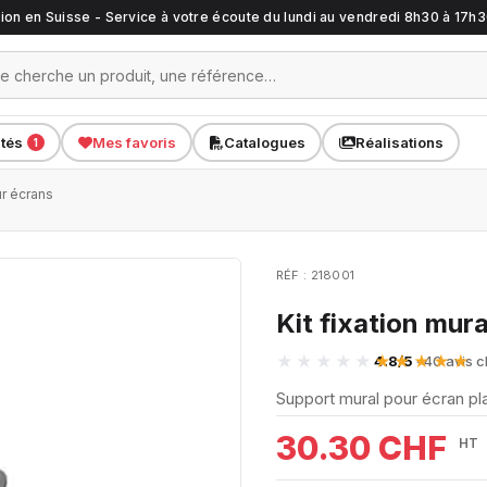
ation en Suisse - Service à votre écoute du lundi au vendredi 8h30 à 17h
ités
Mes favoris
Catalogues
Réalisations
1
ur écrans
RÉF : 218001
Kit fixation mur
4.8/5
· 40 avis c
Support mural pour écran pla
30.30 CHF
HT