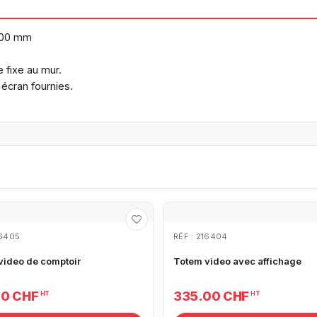
100 mm
e fixe au mur.
 écran fournies.
16405
RÉF : 216404
video de comptoir
Totem video avec affichage
00 CHF
335.00 CHF
HT
HT