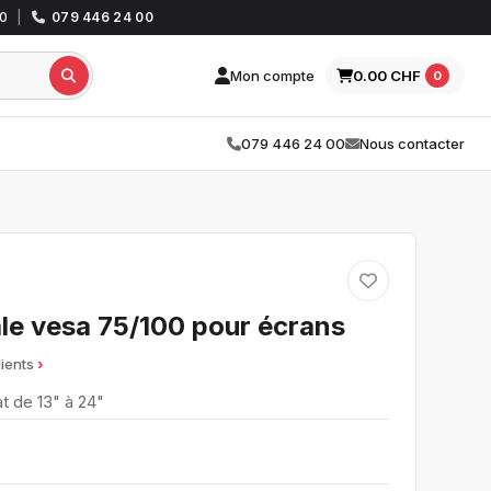
30
|
079 446 24 00
Mon compte
0.00 CHF
0
079 446 24 00
Nous contacter
ale vesa 75/100 pour écrans
lients
t de 13" à 24"