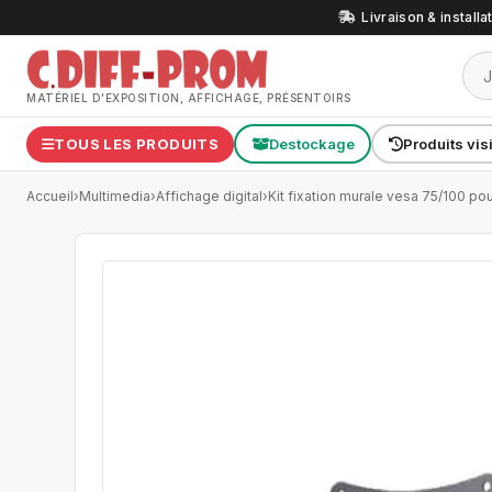
Livraison & install
MATÉRIEL D'EXPOSITION, AFFICHAGE, PRÉSENTOIRS
TOUS LES PRODUITS
Destockage
Produits vis
Accueil
›
Multimedia
›
Affichage digital
›
Kit fixation murale vesa 75/100 po