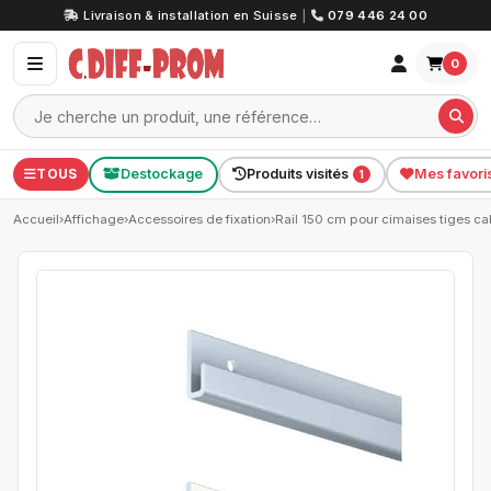
Livraison & installation en Suisse
|
079 446 24 00
0
TOUS
Destockage
Produits visités
Mes favori
1
Accueil
›
Affichage
›
Accessoires de fixation
›
Rail 150 cm pour cimaises tiges ca