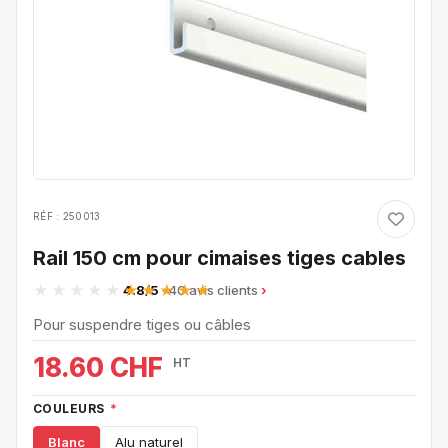
RÉF : 250013
Rail 150 cm pour cimaises tiges cables
4.8/5
· 40 avis clients
Pour suspendre tiges ou câbles
18.60 CHF
HT
COULEURS
*
Blanc
Alu naturel