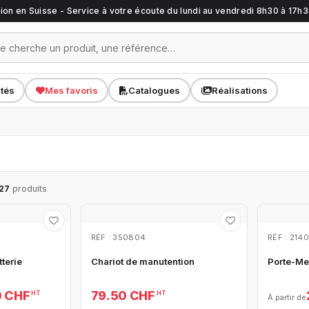
ation en Suisse - Service à votre écoute du lundi au vendredi 8h30 à 17h
ités
Mes favoris
Catalogues
Réalisations
27
produits
RÉF : 350804
RÉF : 214
tterie
Chariot de manutention
Porte-Me
0 CHF
79.50 CHF
HT
HT
À partir de