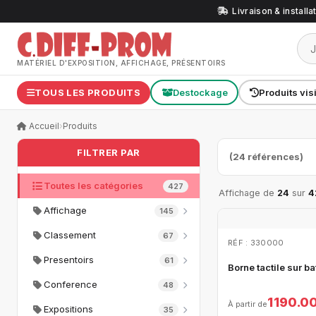
Livraison & install
MATÉRIEL D'EXPOSITION, AFFICHAGE, PRÉSENTOIRS
TOUS LES PRODUITS
Destockage
Produits vis
Accueil
›
Produits
FILTRER PAR
(24 références)
Toutes les catégories
427
Affichage de
24
sur
4
Affichage
145
Classement
67
RÉF : 330000
Presentoirs
61
Borne tactile sur ba
Conference
48
1 190.0
À partir de
Expositions
35