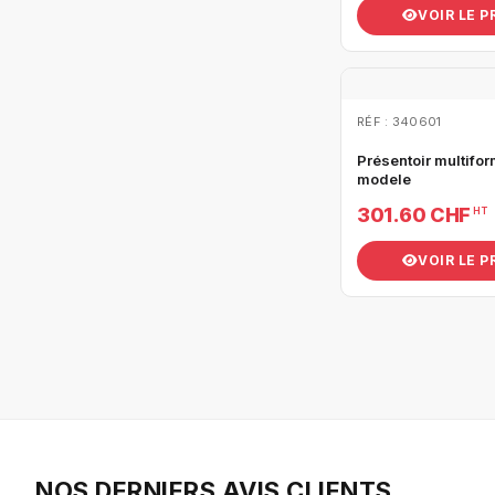
VOIR LE 
RÉF : 340601
Présentoir multifor
modele
301.60 CHF
HT
VOIR LE 
NOS DERNIERS AVIS CLIENTS