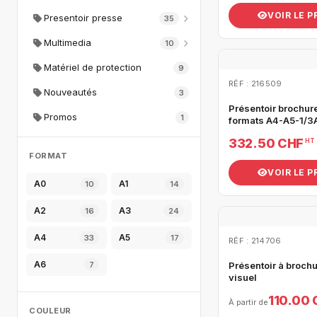
VOIR LE 
Presentoir presse
35
Multimedia
10
Matériel de protection
9
RÉF : 216509
Nouveautés
3
Présentoir brochur
Promos
1
formats A4-A5-1/3
332.50 CHF
HT
FORMAT
VOIR LE 
A0
A1
10
14
A2
A3
16
24
A4
A5
33
17
RÉF : 214706
A6
7
Présentoir à broch
visuel
110.00
À partir de
COULEUR