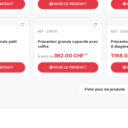
PRODUIT
VOIR LE PRODUIT
RÉF : 291101
RÉF : 129
mats petit
Présentoir grande capacité avec
Présento
coffre
6 étagèr
392.00 CHF
1 198.
HT
À partir de
PRODUIT
VOIR LE PRODUIT
Voir plus de produits