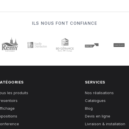
ILS NOUS FONT CONFIANCE
ATÉGORIES
SERVICES
ous les produits
Nos réalisations
resentoirs
Catalogues
ffichage
Blog
xpositions
Devis en ligne
onference
Livraison & installation