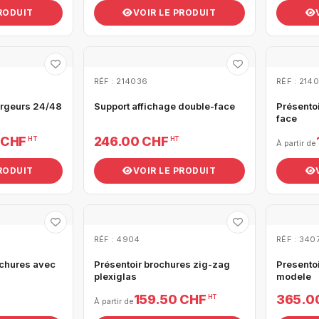
PRODUIT
VOIR LE PRODUIT
RÉF : 214036
RÉF : 214
argeurs 24/48
Support affichage double-face
Présento
face
 CHF
246.00 CHF
HT
HT
À partir de
PRODUIT
VOIR LE PRODUIT
RÉF : 4904
RÉF : 340
ochures avec
Présentoir brochures zig-zag
Presento
plexiglas
modele
159.50 CHF
365.0
HT
À partir de