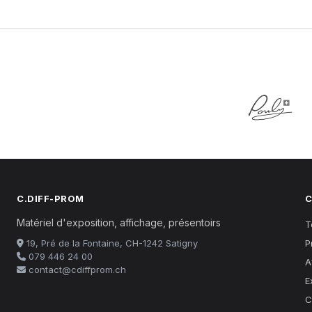
C.DIFF-PROM
C
Matériel d'exposition, affichage, présentoirs
T
19, Pré de la Fontaine, CH-1242 Satigny
P
079 446 24 00
A
contact@cdiffprom.ch
E
C