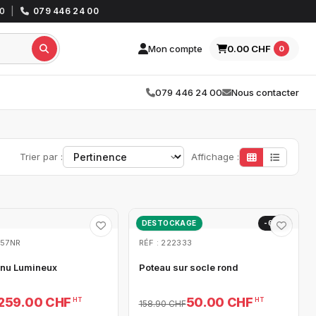
30
|
079 446 24 00
Mon compte
0.00 CHF
0
079 446 24 00
Nous contacter
Trier par :
Affichage :
DESTOCKAGE
-69%
057NR
RÉF : 222333
nu Lumineux
Poteau sur socle rond
259.00 CHF
50.00 CHF
HT
HT
158.90 CHF