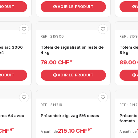
PRODUIT
VOIR LE PRODUIT
RÉF : 215900
RÉF : 2159
es arc 3000
Totem de signalisation lesté de
Totem de 
A4
4 kg
8 kg
79.00 CHF
89.00
HT
PRODUIT
VOIR LE PRODUIT
RÉF : 214719
RÉF : 2147
ures A4 avec
Présentoir zig-zag 5/6 cases
Présentoi
formats
 CHF
215.10 CHF
HT
HT
À partir de
À partir de