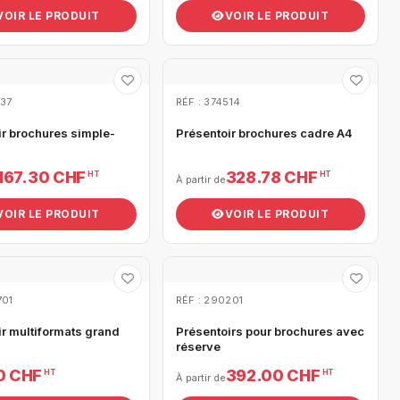
VOIR LE PRODUIT
VOIR LE PRODUIT
037
RÉF : 374514
ir brochures simple-
Présentoir brochures cadre A4
167.30 CHF
328.78 CHF
HT
HT
À partir de
VOIR LE PRODUIT
VOIR LE PRODUIT
701
RÉF : 290201
ir multiformats grand
Présentoirs pour brochures avec
réserve
0 CHF
392.00 CHF
HT
HT
À partir de