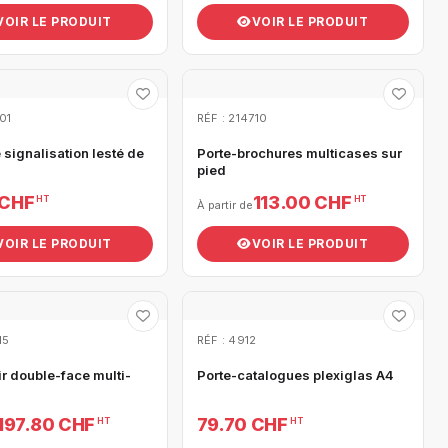
VOIR LE PRODUIT
VOIR LE PRODUIT
01
RÉF : 214710
signalisation lesté de
Porte-brochures multicases sur
pied
 CHF
113.00 CHF
HT
HT
À partir de
VOIR LE PRODUIT
VOIR LE PRODUIT
15
RÉF : 4912
r double-face multi-
Porte-catalogues plexiglas A4
197.80 CHF
79.70 CHF
HT
HT