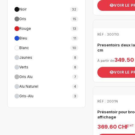
VOIR LE 
Noir
32
Gris
15
Rouge
13
RÉF : 300110
Bleu
11
Presentoirs deux l
Blanc
10
cm
Jaunes
8
349.50
À partir de
Verts
8
VOIR LE 
Gris Alu
7
Alu Naturel
4
Gris-Alu
3
RÉF : 2001N
Présentoir pour br
affichage
369.60 CHF
HT