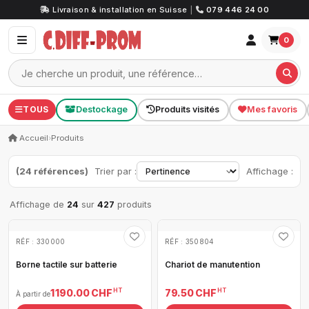
Livraison & installation en Suisse
|
079 446 24 00
0
TOUS
Destockage
Produits visités
Mes favoris
Accueil
›
Produits
(24 références)
Trier par :
Affichage :
Affichage de
24
sur
427
produits
RÉF : 330000
RÉF : 350804
Borne tactile sur batterie
Chariot de manutention
HT
HT
1 190.00 CHF
79.50 CHF
À partir de