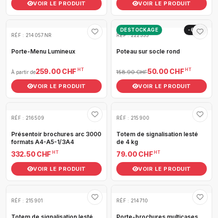
VOIR LE PRODUIT
VOIR LE PRODUIT
DESTOCKAGE
-69%
RÉF : 214057NR
RÉF : 222333
Porte-Menu Lumineux
Poteau sur socle rond
HT
HT
259.00 CHF
50.00 CHF
158.90 CHF
À partir de
VOIR LE PRODUIT
VOIR LE PRODUIT
RÉF : 216509
RÉF : 215900
Présentoir brochures arc 3000
Totem de signalisation lesté
formats A4-A5-1/3A4
de 4 kg
HT
HT
332.50 CHF
79.00 CHF
VOIR LE PRODUIT
VOIR LE PRODUIT
RÉF : 215901
RÉF : 214710
Totem de signalisation lesté
Porte-brochures multicases