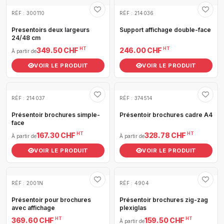
RÉF : 300110
RÉF : 214036
Presentoirs deux largeurs
Support affichage double-face
24/48 cm
HT
HT
349.50 CHF
246.00 CHF
À partir de
VOIR LE PRODUIT
VOIR LE PRODUIT
RÉF : 214037
RÉF : 374514
Présentoir brochures simple-
Présentoir brochures cadre A4
face
HT
HT
167.30 CHF
328.78 CHF
À partir de
À partir de
VOIR LE PRODUIT
VOIR LE PRODUIT
RÉF : 2001N
RÉF : 4904
Présentoir pour brochures
Présentoir brochures zig-zag
avec affichage
plexiglas
HT
HT
369.60 CHF
159.50 CHF
À partir de