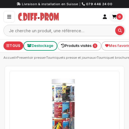
Livraison & installation en Suisse
|
079 446 24 00
0
TOUS
Destockage
Produits visités
Mes favori
1
Accueil
›
Presentoir presse
›
Tourniquets presse et journaux
›
Tourniquet brochur