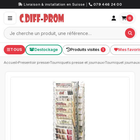
Livraison & installation en Suisse
|
079 446 24 00
0
TOUS
Destockage
Produits visités
Mes favori
1
Accueil
›
Presentoir presse
›
Tourniquets presse et journaux
›
Tourniquet journau