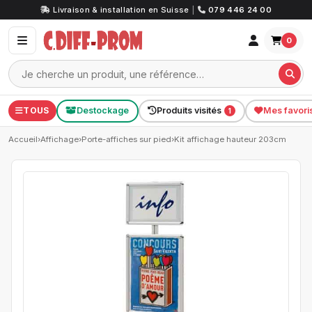
Livraison & installation en Suisse
|
079 446 24 00
0
TOUS
Destockage
Produits visités
Mes favori
1
Accueil
›
Affichage
›
Porte-affiches sur pied
›
Kit affichage hauteur 203cm