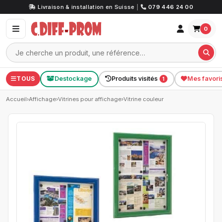
Livraison & installation en Suisse
|
079 446 24 00
0
TOUS
Destockage
Produits visités
Mes favori
1
Accueil
›
Affichage
›
Vitrines pour affichage
›
Vitrine couleur