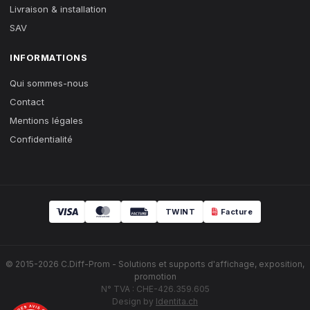
Livraison & installation
SAV
INFORMATIONS
Qui sommes-nous
Contact
Mentions légales
Confidentialité
TWINT
Facture
© 2015-2026 C.Diff-Prom - Solutions et supports d'affichage, exposition,
promotion
N° TVA : CHE-426.359.605
Design by
Identita.ch