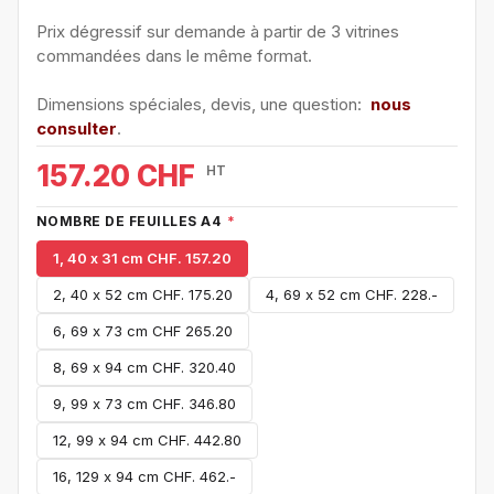
Prix dégressif sur demande à partir de 3 vitrines
commandées dans le même format.
Dimensions spéciales, devis, une question:
nous
consulter
.
157.20 CHF
HT
NOMBRE DE FEUILLES A4
*
1, 40 x 31 cm CHF. 157.20
2, 40 x 52 cm CHF. 175.20
4, 69 x 52 cm CHF. 228.-
6, 69 x 73 cm CHF 265.20
8, 69 x 94 cm CHF. 320.40
9, 99 x 73 cm CHF. 346.80
12, 99 x 94 cm CHF. 442.80
16, 129 x 94 cm CHF. 462.-