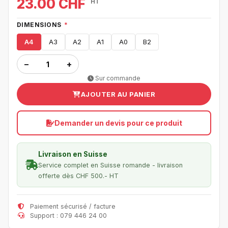
23.00 CHF
HT
DIMENSIONS
*
A4
A3
A2
A1
A0
B2
−
+
Sur commande
AJOUTER AU PANIER
Demander un devis pour ce produit
Livraison en Suisse
Service complet en Suisse romande - livraison
offerte dès CHF 500.- HT
Paiement sécurisé / facture
Support : 079 446 24 00