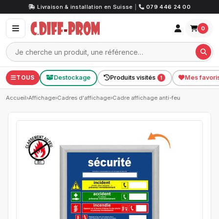
Livraison & installation en Suisse
|
079 446 24 00
0
TOUS
Destockage
Produits visités
Mes favori
1
Accueil
›
Affichage
›
Cadres d'affichage
›
Cadre affichage anti-feu