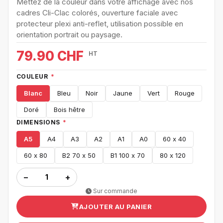
Mettez de la couleur dans votre affichage avec nos
cadres Cli-Clac colorés, ouverture faciale avec
protecteur plexi anti-reflet, utilisation possible en
orientation portrait ou paysage.
79.90 CHF
HT
COULEUR
*
Blanc
Bleu
Noir
Jaune
Vert
Rouge
Doré
Bois hêtre
DIMENSIONS
*
A5
A4
A3
A2
A1
A0
60 x 40
60 x 80
B2 70 x 50
B1 100 x 70
80 x 120
−
+
Sur commande
AJOUTER AU PANIER