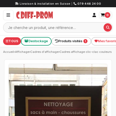
Livraison & installation en Suisse
|
079 446 24 00
0
TOUS
Destockage
Produits visités
Mes favori
1
Accueil
›
Affichage
›
Cadres d'affichage
›
Cadres affichage clic-clac couleurs