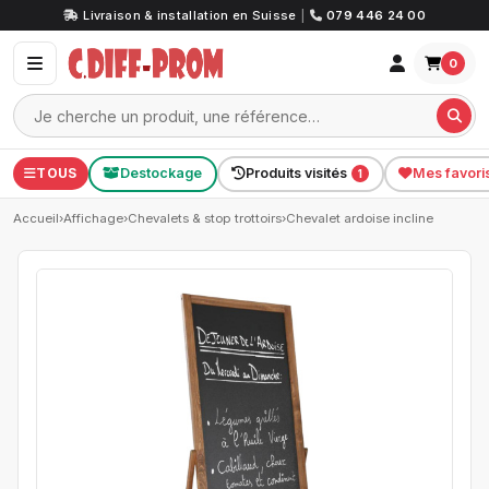
Livraison & installation en Suisse
|
079 446 24 00
0
TOUS
Destockage
Produits visités
Mes favori
1
Accueil
›
Affichage
›
Chevalets & stop trottoirs
›
Chevalet ardoise incline