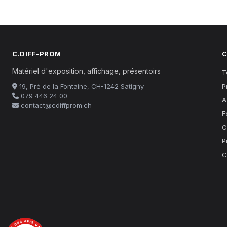
C.DIFF-PROM
C
Matériel d'exposition, affichage, présentoirs
T
19, Pré de la Fontaine, CH-1242 Satigny
P
079 446 24 00
A
contact@cdiffprom.ch
E
C
P
C