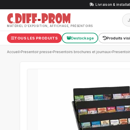
Livraison & install
MATÉRIEL D'EXPOSITION, AFFICHAGE, PRÉSENTOIRS
TOUS LES PRODUITS
Destockage
Produits vis
Accueil
›
Presentoir presse
›
Presentoirs brochures et journaux
›
Presentoir