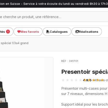
ation en Suisse - Service à votre écoute du lundi au vendredi 8h30 à 17h
ités
Mes favoris
Catalogues
Réalisations
1
 spécial 1/3a4 grand
RÉF : 341701
Presentoir spéci
4.8/5
· 40 avis c
Présentoir multi-cases pour 
sur 7 niveaux, dimensions H
Support idéal pour les broch