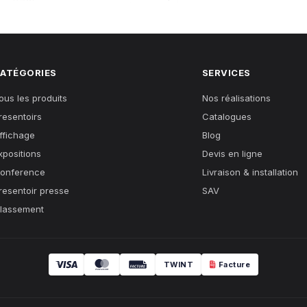
ATÉGORIES
SERVICES
ous les produits
Nos réalisations
resentoirs
Catalogues
ffichage
Blog
xpositions
Devis en ligne
onference
Livraison & installation
resentoir presse
SAV
lassement
TWINT
Facture