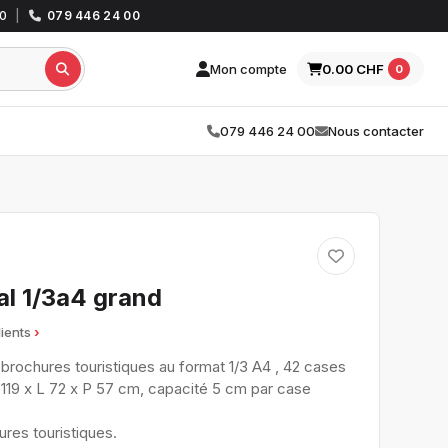
30
|
079 446 24 00
Mon compte
0.00 CHF
0
079 446 24 00
Nous contacter
al 1/3a4 grand
lients
brochures touristiques au format 1/3 A4 , 42 cases
 119 x L 72 x P 57 cm, capacité 5 cm par case
ures touristiques.