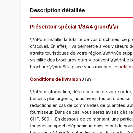
Description détaillée
Présentoir spécial 1/3A4 grand\r\n
\r\nPour installer la totalité de vos brochures, ce
d'accueil. En effet, il va permettre à vos visiteurs 
attraits touristiques de votre région.\r\n\r\nCe sup
visibilité des brochures qui s'y trouvent.\r\n\r\nLe b
brochure.\r\n\r\nSi la place vous manque, le
petit 
Conditions de livraison
:\r\n
\r\nPour information, dès réception de votre ordre,
besoins plus urgents, nous avons toujours des sol
réductions en cas de commandes de quantités.\r\n\r
fournisseur. Dans ce cas, vous serez avisés dès r
CHF. 500.-. En dessous de ce montant, une partici
toujours un appel téléphonique dans le but de nous
bons choix.\r\n\r\nA toutes fins utiles, les codes 