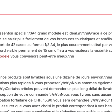
 présentoir spécial 1/3A4 grand modèle est idéal.\r\n\r\nGrâce à 
de se saisir plus facilement de vos brochures touristiques et amélio
port de 42 cases au format 1/3 A4, le plus couramment utilisé par v
ord visible permanent de 15 cm offrira à vos visiteurs la visibilité su
modèle
vous conviendra peut-être mieux.\r\n
 nos produits sont livrables sous une dizaine de jours environ.\r\n
utions plus rapides à vous proposer.\r\n\r\nNous sommes égalemen
\nCertains articles peuvent demander un plus long délai de livrais
éception de votre commande.\r\n\r\nNous vous livrons sans aucun
pation forfaitaire de CHF. 15,90 vous sera demandée.\r\n\r\nPou
 assurer que vous avez choisi le produit correspondant à vos besoi
"promo" ne sont pas cumulables et la réduction sera visible sur vo