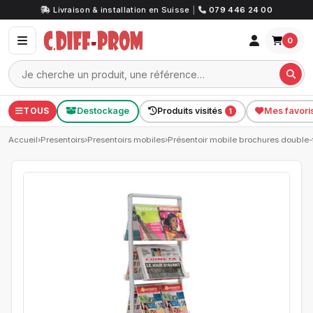
Livraison & installation en Suisse
|
079 446 24 00
0
TOUS
Destockage
Produits visités
Mes favori
1
Accueil
›
Presentoirs
›
Presentoirs mobiles
›
Présentoir mobile brochures double